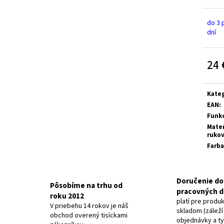
VICTORINOX A.6142 PINZETA MALÁ
VICTORINOX A.364
0,60 €
0,30 €
do 3 
dní
24 
Jedn
cena:
Kateg
EAN
:
Funk
Mater
ruko
Farba
Doručenie do
Pôsobíme na trhu od
pracovných d
roku 2012
platí pre produ
V priebehu 14 rokov je náš
skladom (záleží
obchod overený tisíckami
objednávky a t