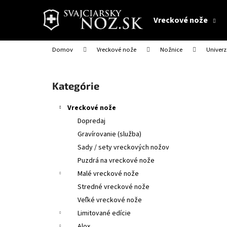
K
Prejsť
na
o
Vreckové nože
obsah
Späť
Späť
š
do
do
í
Domov
Vreckové nože
Nožnice
Univerz
obchodu
obchodu
k
B
o
Preskočiť
Kategórie
č
kategórie
n
Vreckové nože
ý
Dopredaj
p
Gravírovanie (služba)
a
Sady / sety vreckových nožov
n
Puzdrá na vreckové nože
e
Malé vreckové nože
l
Stredné vreckové nože
Veľké vreckové nože
Limitované edície
Alox