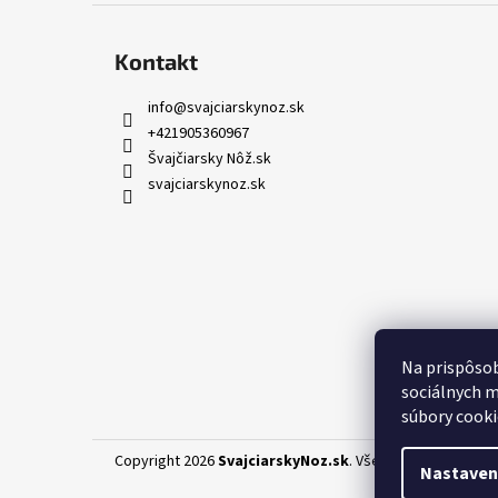
Kontakt
info
@
svajciarskynoz.sk
+421905360967
Švajčiarsky Nôž.sk
svajciarskynoz.sk
Na prispôsob
sociálnych m
súbory cooki
Copyright 2026
SvajciarskyNoz.sk
. Všetky práva vyhrad
Nastaven