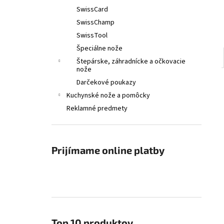
SwissCard
SwissChamp
SwissTool
Špeciálne nože
Štepárske, záhradnícke a očkovacie
nože
Darčekové poukazy
Kuchynské nože a pomôcky
Reklamné predmety
Prijímame online platby
Top 10 produktov