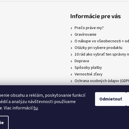
Informácie pre vás
Prečo práve my?
Gravírovanie
O nákupe vo všeobecnosti + o
Otázky pri vybere produktu
10 rád ako vybrať ten správny 
Doprava
Spôsoby platby
Vernostné zľavy
Ochrana osobných údajov (GDP
Obchodné podmienky
Kontakty
enie obsahu a reklám, poskytovanie funkcií
Odmietnuť
O značke Victorinox
édií a analýzu návštevnosti používame
e. Viac informácií
tu
.
ené.
Upraviť nastavenie cookies
ie