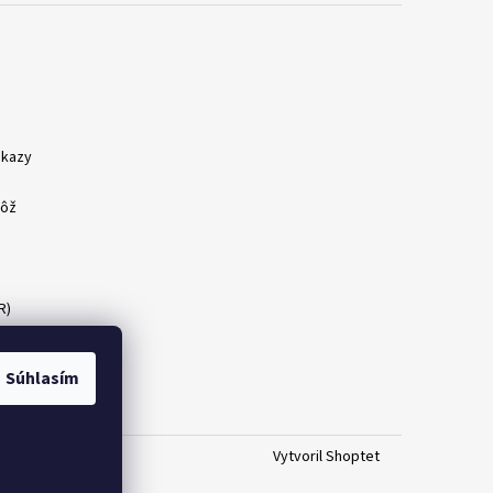
dkazy
nôž
R)
Súhlasím
Vytvoril Shoptet