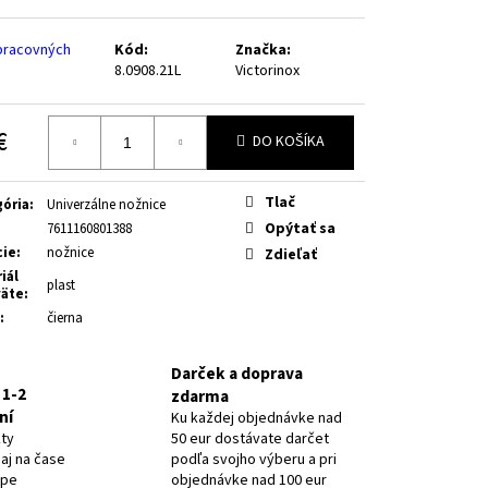
1 ŠPÁRADLO VEĽKÉ
pracovných
Kód:
Značka:
8.0908.21L
Victorinox
€
DO KOŠÍKA
otková
Tlač
ória
:
Univerzálne nožnice
Opýtať sa
7611160801388
cie
:
nožnice
Zdieľať
iál
plast
väte
:
:
čierna
Darček a doprava
 1-2
zdarma
ní
Ku každej objednávke nad
kty
50 eur dostávate darčet
 aj na čase
podľa svojho výberu a pri
ype
objednávke nad 100 eur