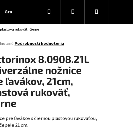
Hľadať
Prihlásenie
Nákupný
Gravírovanie
Blogy
plastová rukoväť, čierne
košík
rné
dnotené
Podrobnosti hodnotenia
enie
tu
ctorinox 8.0908.21L
iverzálne nožnice
e ľavákov, 21cm,
čiek.
astová rukoväť,
erne
Nasledujúce
ce pre ľavákov s čiernou plastovou rukoväťou,
čepele 21 cm.