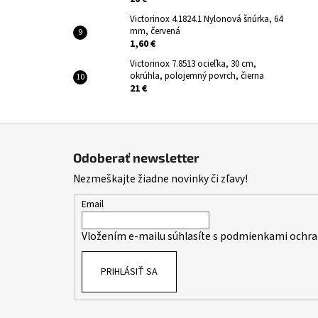
Victorinox 4.1824.1 Nylonová šnúrka, 64
mm, červená
1,60 €
Victorinox 7.8513 ocieľka, 30 cm,
okrúhla, polojemný povrch, čierna
21 €
Z
á
Odoberať newsletter
p
Nezmeškajte žiadne novinky či zľavy!
ä
t
Email
i
Vložením e-mailu súhlasíte s
podmienkami ochra
e
PRIHLÁSIŤ SA