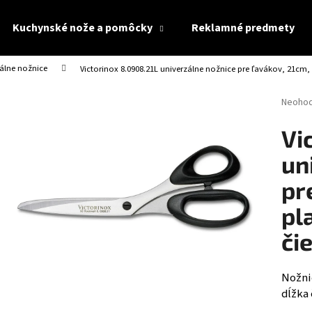
Kuchynské nože a pomôcky
Reklamné predmety
álne nožnice
Victorinox 8.0908.21L univerzálne nožnice pre ľavákov, 21cm, 
Čo potrebujete nájsť?
Prieme
Neoho
hodnot
produk
HĽADAŤ
Vi
je
0,0
un
z
5
pr
Odporúčame
hviezdi
pl
či
Nožni
dĺžka 