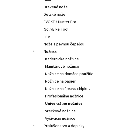
VICTORINOX A.6141 ŠPÁRADLO MALÉ
Drevené nože
0,30 €
Detské nože
EVOKE / Hunter Pro
Golf/Bike Tool
Lite
Nože s pevnou čepeľou
Nožnice
Kadernícke nožnice
Manikúrové nožnice
Nožnice na domáce použitie
Nožnice na papier
Nožnice na úpravu chĺpkov
Profesionálne nožnice
Univerzálne nožnice
Vreckové nožnice
Vyšívacie nožnice
Príslušenstvo a doplnky