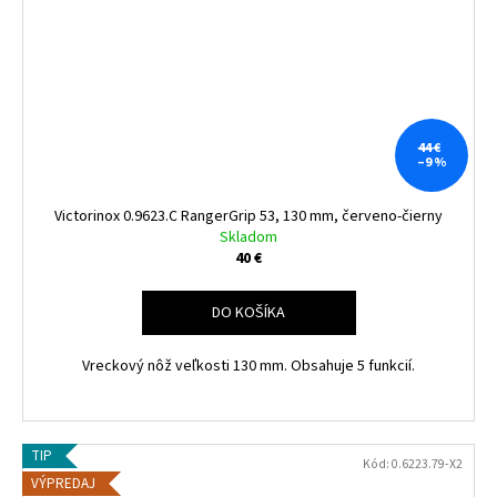
44 €
–9 %
Victorinox 0.9623.C RangerGrip 53, 130 mm, červeno-čierny
Skladom
40 €
DO KOŠÍKA
Vreckový nôž veľkosti 130 mm. Obsahuje 5 funkcií.
TIP
Kód:
0.6223.79-X2
VÝPREDAJ