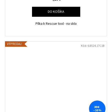
DO KOŠÍKA
Pílka k Rescue tool - na sklo
VÝPREDAJ
Kód:
6.8524.17C1B
39 €
–10 %