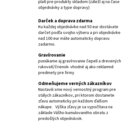
č
j
platí pre produkty skladom (záleží aj na čase
a
objednávky a type dopravy)
c
m
Darček a doprava zdarma
e
i
Ku každej objednávke nad 50 eur dostávate
darčet podľa svojho výberu a pri objednávke
a
nad 100 eur máte automaticky dopravu
VICTORINOX
A.3643
zadarmo.
r
MINI
SKRUTKOVAČ
Gravírovanie
s
ponúkame aj gravírovanie čepelí a drevených
2
rukovatí/črienok- vhodné aj ako reklamné
€
k
predmety pre firmy
y
Odmeňujeme verných zákazníkov
Nastavili sme nový vernostný program pre
N
stálych zákazníkov, pri ktorom dostanete
zľavu automaticky pri každom ďalšom
o
nákupe. Výška zľavy je sa vypočítava na
základe Vášho kumulovaného obratu z
z
predošlých objednávok.
.