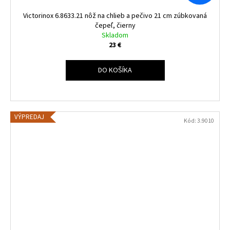
Victorinox 6.8633.21 nôž na chlieb a pečivo 21 cm zúbkovaná
čepeľ, čierny
Skladom
23 €
DO KOŠÍKA
VÝPREDAJ
Kód:
3.9010