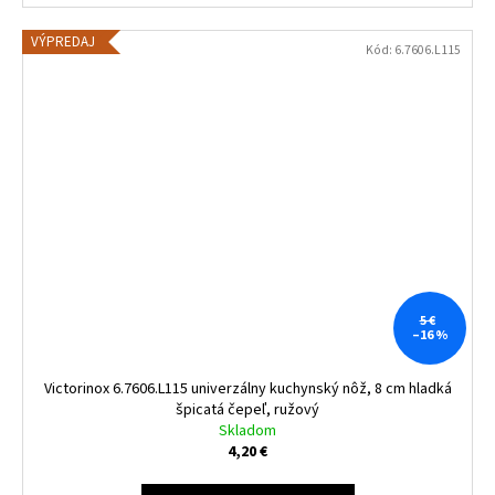
VÝPREDAJ
Kód:
6.7606.L115
5 €
–16 %
Victorinox 6.7606.L115 univerzálny kuchynský nôž, 8 cm hladká
špicatá čepeľ, ružový
Skladom
4,20 €