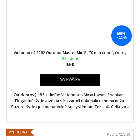
107 €
–11 %
Victorinox 4.2262 Outdoor Master Mic S, 70 mm čepeľ, čierny
Skladom
95 €
DO KOŠÍKA
Outdoorový nôž z dieľne Victorinox s Micartovými črienkami.
Elegantné Kydexové púzdro zaručí dokonalú ochranu noža.
Puzdro Kydex je kompatibilné so systémom Tek-Lok. Celkovo...
VÝPREDAJ
Kód:
6.7232.20