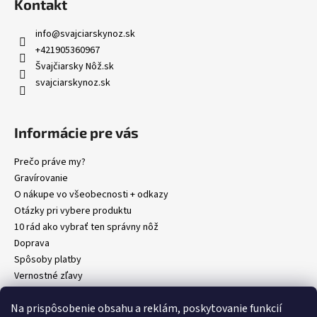
Kontakt
info
@
svajciarskynoz.sk
+421905360967
Švajčiarsky Nôž.sk
svajciarskynoz.sk
Informácie pre vás
Prečo práve my?
Gravírovanie
O nákupe vo všeobecnosti + odkazy
Otázky pri vybere produktu
10 rád ako vybrať ten správny nôž
Doprava
Spôsoby platby
Vernostné zľavy
Ochrana osobných údajov (GDPR)
Na prispôsobenie obsahu a reklám, poskytovanie funkcií
Obchodné podmienky