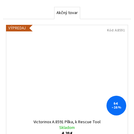
s
k
Akčný tovar
VÝPREDAJ
Kód:
A.8591
5 €
–16 %
Victorinox A.8591 Pílka, k Rescue Tool
Skladom
4,20 €