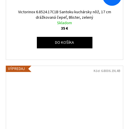
Victorinox 6.8524.17C1B Santoku kuchársky nôž, 17 cm
drážkovaná čepeľ, Blister, zelený
Skladom
35 €
DO KOŠÍKA
VÝPREDAJ
Kód:
6.8006.19L4B