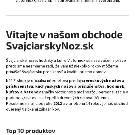
Victorinox Classic SD, inšpirovaná znameniami zverokruhu.
Vitajte v našom obchode
SvajciarskyNoz.sk
Švajčiarske nože, hodinky a kufre Victorinox sú naša vášeň a práve
preto sme nesmierne radi, že Vám už niekoľko rokov môžeme
prinášať švajčiarsku precíznosť a kvalitu priamo domov.
Náš E-shop je oficiálna internetová predajňa
vreckových nožov a
príslušenstva
,
kuchynských nožov a príslušenstva
,
hodiniek
,
kufrov a batohov
značky Victorinox s možnosťou personalizácie v
podobe gravírovania čepelí a drevených rukovatí/črienok.
P
ôsobíme na trhu od
roku
2012
a v priebehu 14 rokov je náš obchod
overený tisíckami zákazníkov.
Top 10 produktov