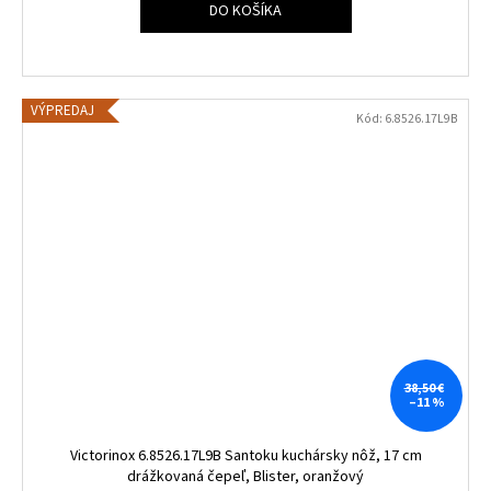
DO KOŠÍKA
VÝPREDAJ
Kód:
6.8526.17L9B
38,50 €
–11 %
Victorinox 6.8526.17L9B Santoku kuchársky nôž, 17 cm
drážkovaná čepeľ, Blister, oranžový