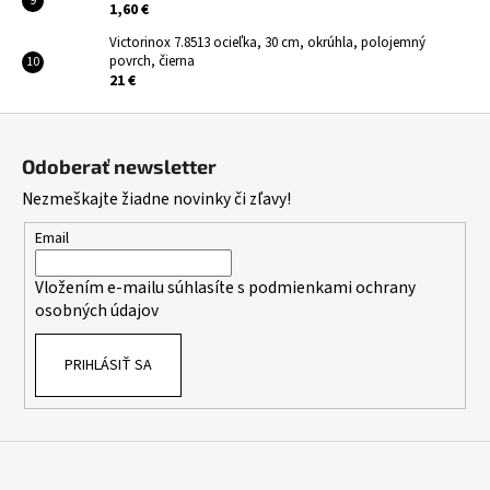
1,60 €
Victorinox 7.8513 ocieľka, 30 cm, okrúhla, polojemný
povrch, čierna
21 €
Z
á
Odoberať newsletter
p
Nezmeškajte žiadne novinky či zľavy!
ä
t
Email
i
Vložením e-mailu súhlasíte s
podmienkami ochrany
e
osobných údajov
PRIHLÁSIŤ SA