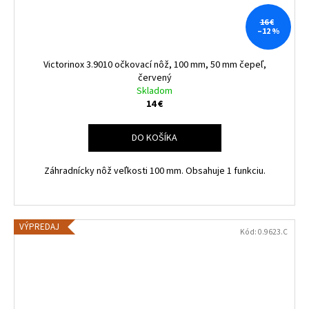
16 €
–12 %
Victorinox 3.9010 očkovací nôž, 100 mm, 50 mm čepeľ,
červený
Skladom
14 €
DO KOŠÍKA
Záhradnícky nôž veľkosti 100 mm. Obsahuje 1 funkciu.
VÝPREDAJ
Kód:
0.9623.C