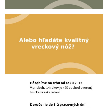
o
á
m
j
s
o
ť
b
?
c
h
o
HĽADAŤ
d
e
O
S
d
Pôsobíme na trhu od roku 2012
p
V priebehu 14 rokov je náš obchod overený
v
tisíckami zákazníkov
o
r
a
ú
Doručenie do 1-2 pracovných dní