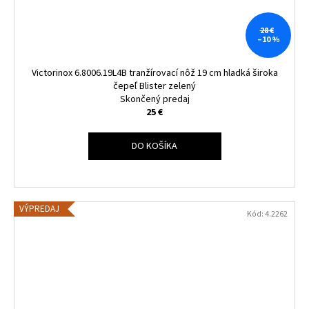
28 €
–10 %
Victorinox 6.8006.19L4B tranžírovací nôž 19 cm hladká široka
čepeľ Blister zelený
Skončený predaj
25 €
DO KOŠÍKA
VÝPREDAJ
Kód:
4.2262